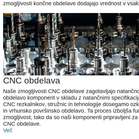
zmogljivosti končne obdelave dodajajo vrednost v vsaki
CNC obdelava
Naše zmogljivosti CNC obdelave zagotavljajo natančno
obdelavo komponent v skladu z natančnimi specifikaci
CNC rezkalnikov, stružnic in tehnologije dosegamo oz
in vrhunsko površinsko obdelavo. Ta proces izboljša fun
zmogljivost, tako da so naši komponenti pripravljeni za
CNC obdelave.
Več