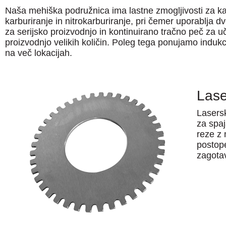
Naša mehiška podružnica ima lastne zmogljivosti za ka
karburiranje in nitrokarburiranje, pri čemer uporablja 
za serijsko proizvodnjo in kontinuirano tračno peč za u
proizvodnjo velikih količin. Poleg tega ponujamo indukc
na več lokacijah.
Lase
Lasersk
za spaj
reze z 
postope
zagotav