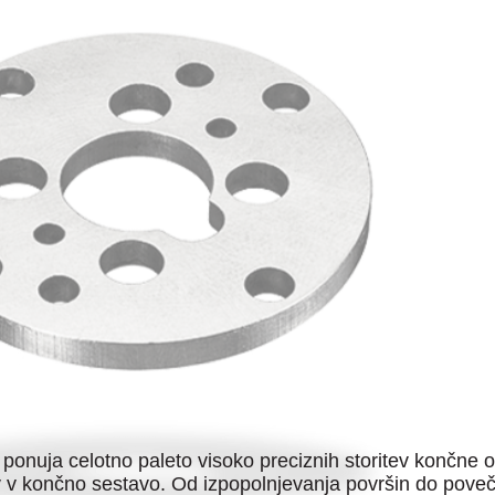
 ponuja celotno paleto visoko preciznih storitev končne
tev v končno sestavo. Od izpopolnjevanja površin do pove