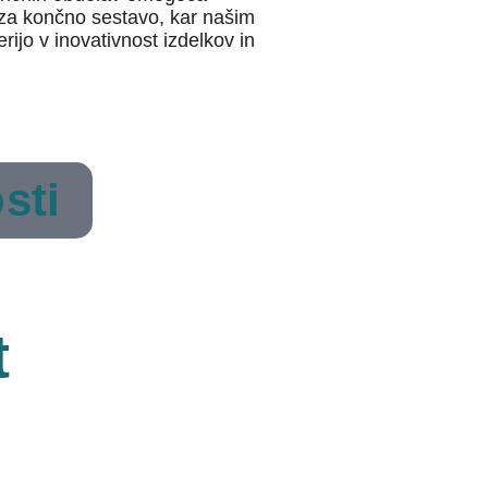
 za končno sestavo, kar našim
ijo v inovativnost izdelkov in
sti
t