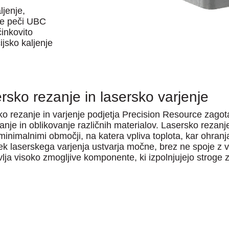
ljenje,
dve peči UBC
činkovito
ijsko kaljenje
rsko rezanje in lasersko varjenje
o rezanje in varjenje podjetja Precision Resource zagot
anje in oblikovanje različnih materialov. Lasersko rezan
minimalnimi območji, na katera vpliva toplota, kar ohranj
k laserskega varjenja ustvarja močne, brez ne spoje z 
lja visoko zmogljive komponente, ki izpolnjujejo stroge 