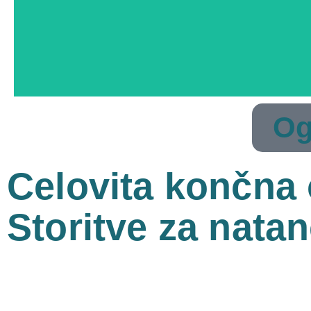
Og
Celovita končna
Storitve za nata