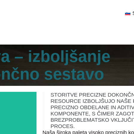
a – izboljšanje
nčno sestavo
STORITVE PRECIZNE DOKONČN
RESOURCE IZBOLJŠUJO NAŠE 
PRECIZNO OBDELANE IN ADITI
KOMPONENTE, S ČIMER ZAGOT
BREZPROBLEMATSKO VKLJUČIT
PROCES.
Naša široka paleta visoko preciznih 