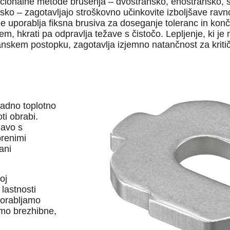
ionalne metode brušenja – dvostransko, enostransko, sk
sko – zagotavljajo stroškovno učinkovite izboljšave ravn
e uporablja fiksna brusiva za doseganje toleranc in končn
jem, hkrati pa odpravlja težave s čistočo. Lepljenje, ki je
nskem postopku, zagotavlja izjemno natančnost za kritič
adno toplotno
ti obrabi.
lavo s
brenimi
ani
oj
lastnosti
porabljamo
jamo brezhibne,