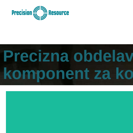
Precizna obdelav
komponent za ko