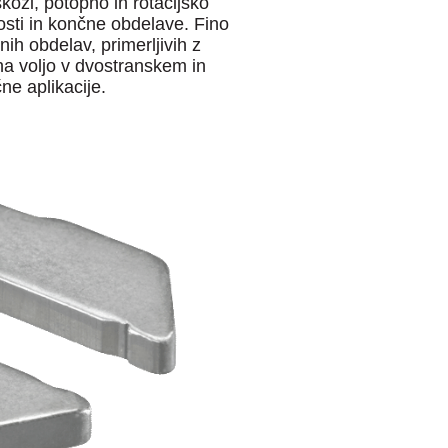
ozi, potopno in rotacijsko
osti in končne obdelave. Fino
ih obdelav, primerljivih z
 na voljo v dvostranskem in
ne aplikacije.