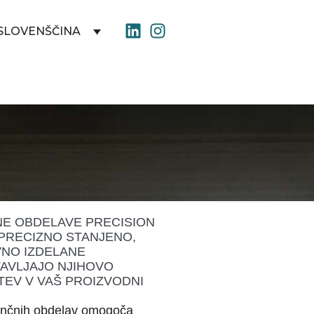
SLOVENŠČINA
E OBDELAVE PRECISION
PRECIZNO STANJENO,
VNO IZDELANE
AVLJAJO NJIHOVO
EV V VAŠ PROIZVODNI
končnih obdelav omogoča