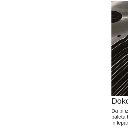
Doko
Da bi i
paleta 
in lep