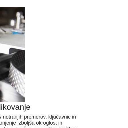
likovanje
v notranjih premerov, ključavnic in
njenje izboljša okroglost in